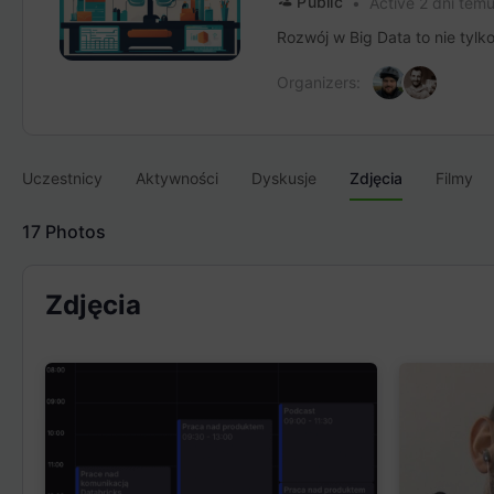
Public
Active 2 dni tem
Rozwój w Big Data to nie tylk
Organizers:
Uczestnicy
Aktywności
Dyskusje
Zdjęcia
Filmy
17
Photos
Zdjęcia