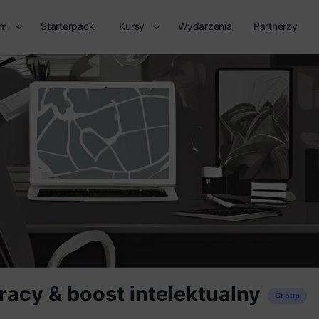
rm
Starterpack
Kursy
Wydarzenia
Partnerzy
racy & boost intelektualny
Group