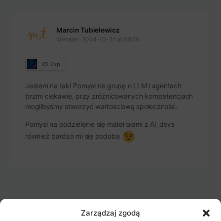
Marcin Tubielewicz
Member
2024-10-31 at 09:55
45
Exp
Jestem na tak! Pomysł na grupę o LLM i agentach
brzmi ciekawie, przy zróżnicowanych kompetencjach
moglibyśmy stworzyć wartościową społeczność.
Pomysł na podzielenie się materiałami z AI_devs
również bardzo mi się podoba
Zarządzaj zgodą