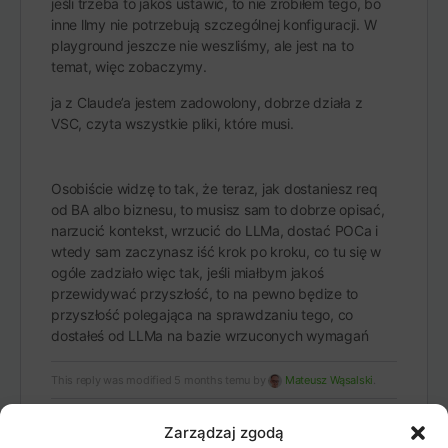
jeśli trzeba to jakoś ustawić, to nie zrobiłem tego, bo
inne llmy nie potrzebują szczególnej konfiguracji. W
playground jeszcze nie weszliśmy, ale jest na to
temat, więc zobaczymy.
ja z Claude’a jestem zadowolony, dobrze działa z
VSC, czyta wszystkie pliki, które musi.
Osobiście widzę to tak, że teraz, jak dostaniesz req
od BA albo biznesu, to musisz sam to dobrze opisać,
narzucić kontekst, wrzucić do LLMa, dostać POCa i
wtedy sam zaczynasz iść krok po kroku, co tu się w
ogóle zadziało więc tak, jeśli miałbym jakoś
przewidywać przyszłość, to na pewno będize to
przyszłość polegająca na sprawdzaniu tego, co
dostałeś od LLMa na bazie wrzuconych wymagań
This reply was modified 5 months temu by
Mateusz Wąsalski
.
Zarządzaj zgodą