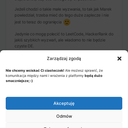
Jeżeli chodzi o takie małe wyzwania, to tak jak Marek
powiedział, trzeba mieć do tego duże zaplecze i nie
jest to teraz do ogranięcia
Jedynie co mogę polecić to LeetCode, HackerRank do
jakiś szybkich wyzwań, ale wiadomo to nie będzie
czyste DE.
Zarządzaj zgodą
Nie chcemy wciskać Ci ciasteczek!
Ale możesz sprawić, że
komunikacja między nami i wrażenia z platformy
będą dużo
smaczniejsze;-)
MENU
JAK TO DZIAŁA?
ITEMS
Akceptuję
© 2026 - Akademia Big Data, Stworzone przez: Riotech Data
Factory sp. z o.o.
Odmów
Menu
Jak to działa?
Polityka prywatności
Items