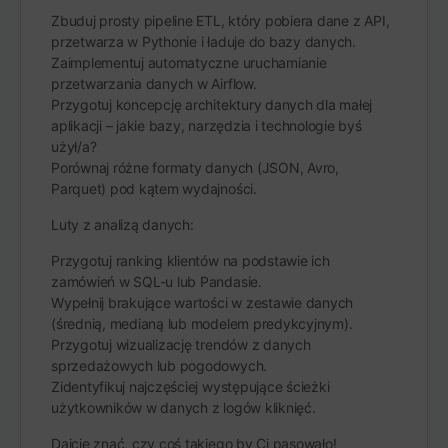
Zbuduj prosty pipeline ETL, który pobiera dane z API,
przetwarza w Pythonie i ładuje do bazy danych.
Zaimplementuj automatyczne uruchamianie
przetwarzania danych w Airflow.
Przygotuj koncepcję architektury danych dla małej
aplikacji – jakie bazy, narzędzia i technologie byś
użył/a?
Porównaj różne formaty danych (JSON, Avro,
Parquet) pod kątem wydajności.
Luty z analizą danych:
Przygotuj ranking klientów na podstawie ich
zamówień w SQL-u lub Pandasie.
Wypełnij brakujące wartości w zestawie danych
(średnią, medianą lub modelem predykcyjnym).
Przygotuj wizualizację trendów z danych
sprzedażowych lub pogodowych.
Zidentyfikuj najczęściej występujące ścieżki
użytkowników w danych z logów kliknięć.
Dajcie znać, czy coś takiego by Ci pasowało!