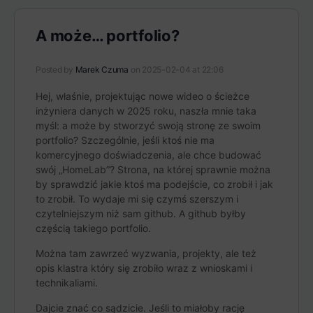
A może… portfolio?
Posted by
Marek Czuma
on 2025-02-04 at 22:06
Hej, właśnie, projektując nowe wideo o ścieżce
inżyniera danych w 2025 roku, naszła mnie taka
myśl: a może by stworzyć swoją stronę ze swoim
portfolio? Szczególnie, jeśli ktoś nie ma
komercyjnego doświadczenia, ale chce budować
swój „HomeLab”? Strona, na której sprawnie można
by sprawdzić jakie ktoś ma podejście, co zrobił i jak
to zrobił. To wydaje mi się czymś szerszym i
czytelniejszym niż sam github. A github byłby
częścią takiego portfolio.
Można tam zawrzeć wyzwania, projekty, ale też
opis klastra który się zrobiło wraz z wnioskami i
technikaliami.
Dajcie znać co sądzicie. Jeśli to miałoby rację