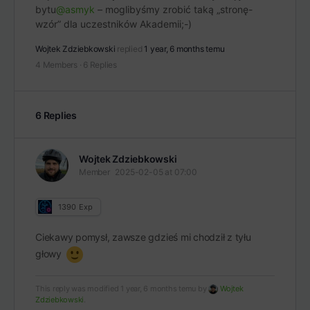
bytu
@asmyk
– moglibyśmy zrobić taką „stronę-
wzór” dla uczestników Akademii;-)
Wojtek Zdziebkowski
replied
1 year, 6 months temu
4 Members
·
6 Replies
6 Replies
Wojtek Zdziebkowski
Member
2025-02-05 at 07:00
1390
Exp
Ciekawy pomysł, zawsze gdzieś mi chodził z tyłu
głowy
This reply was modified 1 year, 6 months temu by
Wojtek
Zdziebkowski
.