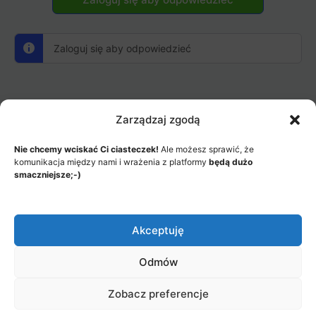
Zaloguj się aby odpowiedzieć
Zarządzaj zgodą
MENU
JAK TO DZIAŁA?
ITEMS
Nie chcemy wciskać Ci ciasteczek!
Ale możesz sprawić, że
komunikacja między nami i wrażenia z platformy
będą dużo
© 2026 - Akademia Big Data, Stworzone przez: Riotech Data
smaczniejsze;-)
Factory sp. z o.o.
Menu
Jak to działa?
Polityka prywatności
Items
Akceptuję
Odmów
Zobacz preferencje