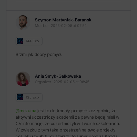
Szymon Martyniak-Baranski
Member
2025-02-05 at 07:52
144
Exp
Brzmi jak dobry pomysł.
Ania Smyk-Gałkowska
Organizer
2025-02-05 at 08:45
125
Exp
@mczuma
jest to doskonały pomysł szczególnie, że
aktywni uczestniczy akademii za pewne będą mieli w
CV informację, że uczestniczyli w Twoich szkoleniach.
W związku z tym taka przestrzeń na swoje projekty
coś jak GitHub tylko szerszy to super pomysł. Każda