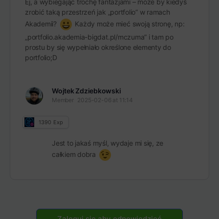
Ej, a wybiegając trochę fantazjami – może by kiedyś
zrobić taką przestrzeń jak „portfolio” w ramach
Akademii?
Każdy może mieć swoją stronę, np:
„portfolio.akademia-bigdat.pl/mczuma” i tam po
prostu by się wypełniało określone elementy do
portfolio;D
Wojtek Zdziebkowski
Member
2025-02-06 at 11:14
1390
Exp
Jest to jakaś myśl, wydaje mi się, ze
całkiem dobra
Zaloguj się aby odpowiedzieć