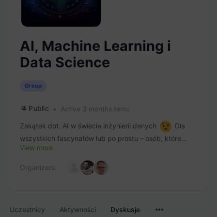
AI, Machine Learning i
Data Science
Group
Public
Active 3 months temu
Zakątek dot. AI w świecie inżynierii danych
Dla
wszystkich fascynatów lub po prostu – osób, które...
View more
Organizers:
Menu
Uczestnicy
Aktywności
Dyskusje