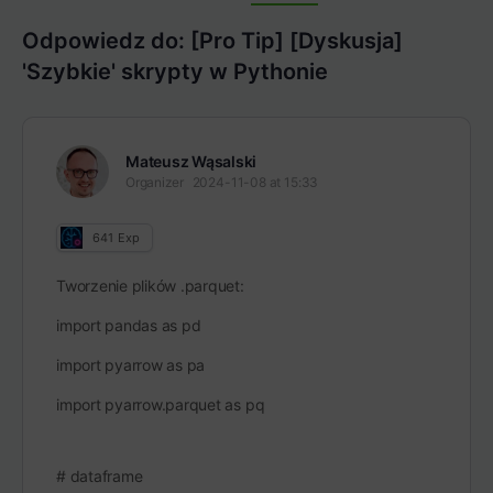
Items
Odpowiedz do: [Pro Tip] [Dyskusja]
'Szybkie' skrypty w Pythonie
Mateusz Wąsalski
Organizer
2024-11-08 at 15:33
641
Exp
Tworzenie plików .parquet:
import pandas as pd
import pyarrow as pa
import pyarrow.parquet as pq
# dataframe