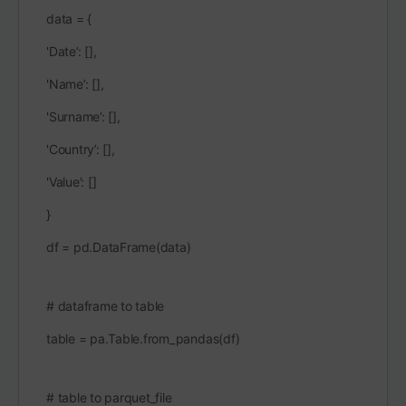
data = {
'Date’: [],
'Name’: [],
'Surname’: [],
'Country’: [],
'Value’: []
}
df = pd.DataFrame(data)
# dataframe to table
table = pa.Table.from_pandas(df)
# table to parquet_file