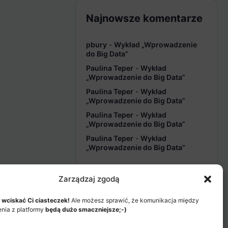
Najnowsze komentarze
pbury
-
Wykład „Wprowadzenie
do Big Data”
Paulina Teper
-
Wykład
„Wprowadzenie do Big Data”
Paulina Teper
-
Wykład
„Wprowadzenie do Big Data”
Paulina Teper
-
Wykład
„Wprowadzenie do Big Data”
Paulina Teper
-
Wykład
„Wprowadzenie do Big Data”
Zarządzaj zgodą
 wciskać Ci ciasteczek!
Ale możesz sprawić, że komunikacja między
enia z platformy
będą dużo smaczniejsze;-)