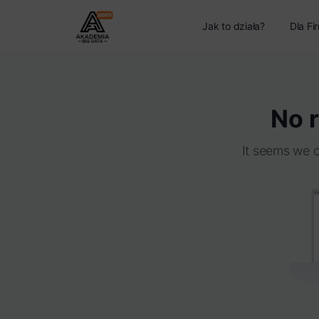
Jak to działa?
Dla Fi
No r
It seems we c