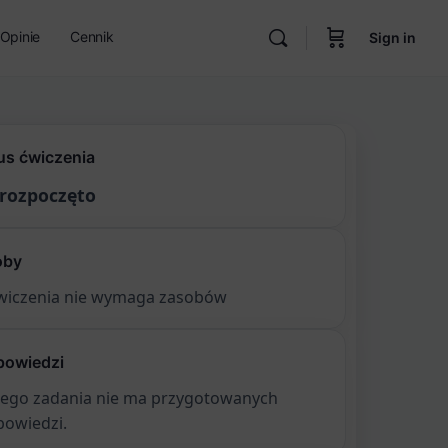
Opinie
Cennik
Sign in
us ćwiczenia
 rozpoczęto
oby
wiczenia nie wymaga zasobów
powiedzi
tego zadania nie ma przygotowanych
owiedzi.