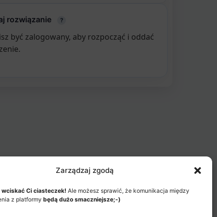
j rozwiązanie
?
sz być zalogowany, aby rozpocząć i oddać
zenie.
Zarządzaj zgodą
 wciskać Ci ciasteczek!
Ale możesz sprawić, że komunikacja między
enia z platformy
będą dużo smaczniejsze;-)