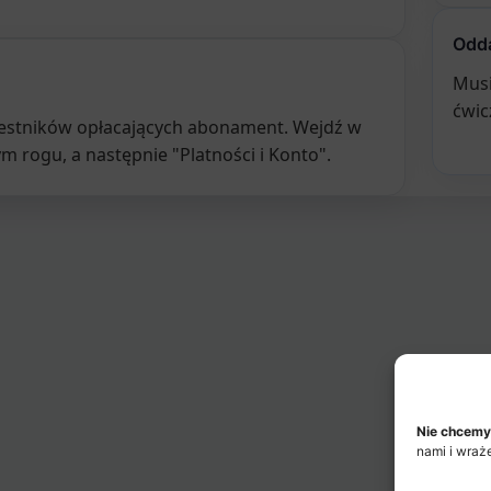
Odda
Musi
ćwic
czestników opłacających abonament. Wejdź w
rogu, a następnie "Platności i Konto".
Nie chcemy
nami i wraż