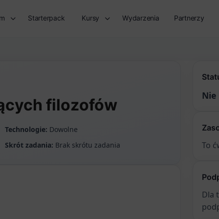
rm
Starterpack
Kursy
Wydarzenia
Partnerzy
Stat
Nie
ących filozofów
Zas
Technologie:
Dowolne
To ć
Skrót zadania:
Brak skrótu zadania
Pod
Dla 
podp