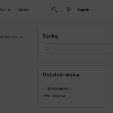
Opinie
Cennik
Sign in
Szukaj
zproszonych.
Ostatnie wpisy
Finał onboardingu
Witaj, świecie!