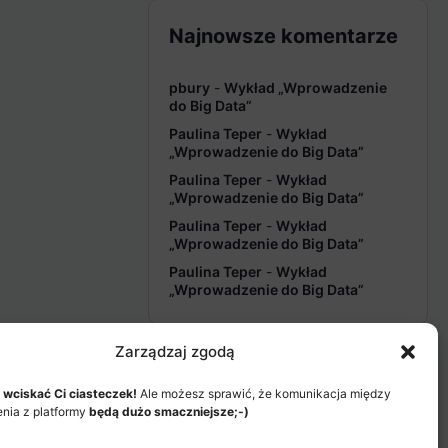
Najnowsze komentarze
pbury
-
Wykład „Wprowadzenie
do Big Data”
Paulina Teper
-
Wykład
„Wprowadzenie do Big Data”
Paulina Teper
-
Wykład
„Wprowadzenie do Big Data”
Paulina Teper
-
Wykład
„Wprowadzenie do Big Data”
Paulina Teper
-
Wykład
„Wprowadzenie do Big Data”
Zarządzaj zgodą
 wciskać Ci ciasteczek!
Ale możesz sprawić, że komunikacja między
enia z platformy
będą dużo smaczniejsze;-)