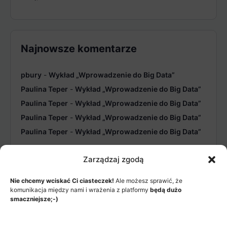
Najnowsze komentarze
pbury
-
Wykład „Wprowadzenie do Big Data”
Paulina Teper
-
Wykład „Wprowadzenie do Big Data”
Paulina Teper
-
Wykład „Wprowadzenie do Big Data”
Paulina Teper
-
Wykład „Wprowadzenie do Big Data”
Paulina Teper
-
Wykład „Wprowadzenie do Big Data”
Zarządzaj zgodą
Nie chcemy wciskać Ci ciasteczek!
Ale możesz sprawić, że
komunikacja między nami i wrażenia z platformy
będą dużo
smaczniejsze;-)
MENU