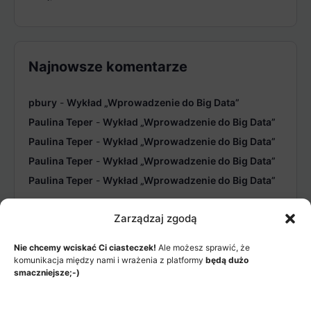
Najnowsze komentarze
pbury
-
Wykład „Wprowadzenie do Big Data”
Paulina Teper
-
Wykład „Wprowadzenie do Big Data”
Paulina Teper
-
Wykład „Wprowadzenie do Big Data”
Paulina Teper
-
Wykład „Wprowadzenie do Big Data”
Paulina Teper
-
Wykład „Wprowadzenie do Big Data”
Zarządzaj zgodą
Nie chcemy wciskać Ci ciasteczek!
Ale możesz sprawić, że
komunikacja między nami i wrażenia z platformy
będą dużo
smaczniejsze;-)
MENU