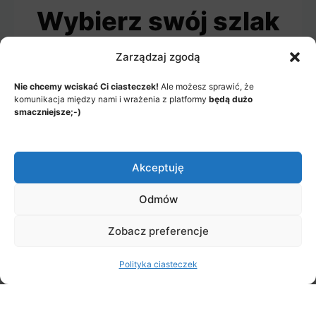
Wybierz swój szlak
Zarządzaj zgodą
Nie chcemy wciskać Ci ciasteczek!
Ale możesz sprawić, że
komunikacja między nami i wrażenia z platformy
będą dużo
smaczniejsze;-)
Od Web Developera Do
Data Engineera
Akceptuję
Przejście przez ten szlak spowoduje,
Odmów
że z twórcy aplikacji webowych
zmienisz się w inżyniera danych, który
Zobacz preferencje
włada najważniejszymi technologiami
na rynku!
Polityka ciasteczek
5 odcinków
•
24 kroków