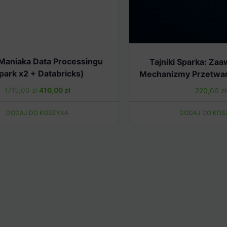
 Maniaka Data Processingu
Tajniki Sparka: Z
park x2 + Databricks)
Mechanizmy Przetwar
Pierwotna
Aktualna
1715,00
zł
410,00
zł
220,00
zł
cena
cena
DODAJ DO KOSZYKA
DODAJ DO KOS
wynosiła:
wynosi:
1715,00 zł.
410,00 zł.