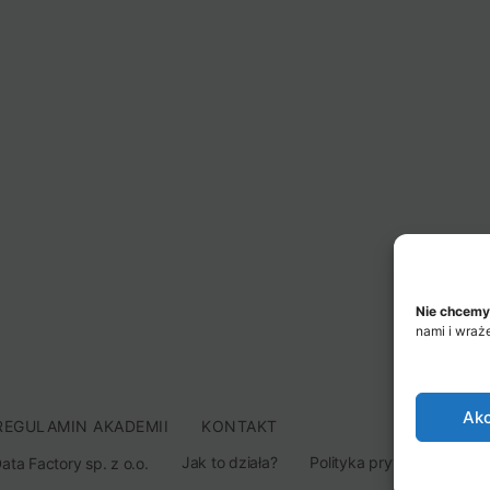
Nie chcemy
nami i wraż
Akc
REGULAMIN AKADEMII
KONTAKT
Jak to działa?
Polityka prywatności
ta Factory sp. z o.o.