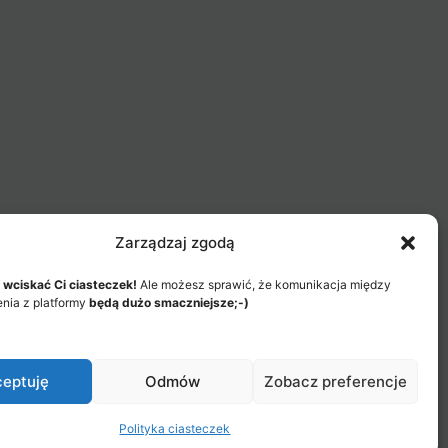
Zarządzaj zgodą
 wciskać Ci ciasteczek!
Ale możesz sprawić, że komunikacja między
enia z platformy
będą dużo smaczniejsze;-)
eptuję
Odmów
Zobacz preferencje
Menu
Regulamin Akademii
Polityka ciasteczek
Items