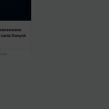
aawansowane
zania Danych
ZYKA