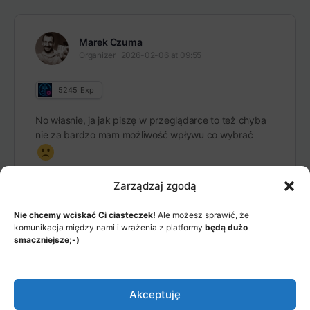
Marek Czuma
Organizer
2026-02-06 at 09:55
5245
Exp
No własnie, ja jak piszę w przeglądarce to też chyba
nie za bardzo mam możliwość wpływu co wybrać
Zarządzaj zgodą
Nie chcemy wciskać Ci ciasteczek!
Ale możesz sprawić, że
komunikacja między nami i wrażenia z platformy
będą dużo
smaczniejsze;-)
MENU
JAK TO DZIAŁA?
ITEMS
Akceptuję