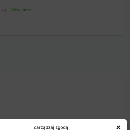
się...
View more
Zarządzaj zgodą