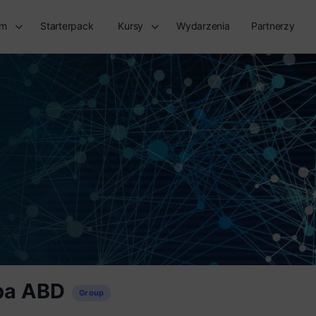
rm
Starterpack
Kursy
Wydarzenia
Partnerzy
pa ABD
Group