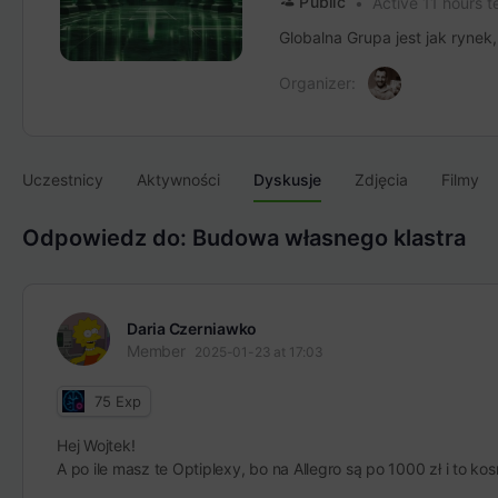
Public
Active 11 hours 
Globalna Grupa jest jak rynek
Organizer:
Uczestnicy
Aktywności
Dyskusje
Zdjęcia
Filmy
Odpowiedz do: Budowa własnego klastra
Daria Czerniawko
Member
2025-01-23 at 17:03
75
Exp
Hej Wojtek!
A po ile masz te Optiplexy, bo na Allegro są po 1000 zł i to ko