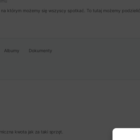
temu
, na którym możemy się wszyscy spotkać. To tutaj możemy podzielić 
Albumy
Dokumenty
smiczna kwota jak za taki sprzęt.