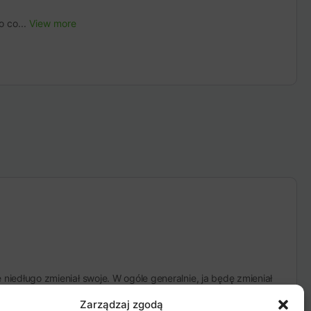
o co...
View more
 niedługo zmieniał swoje. W ogóle generalnie, ja będę zmieniał
:-)
Zarządzaj zgodą