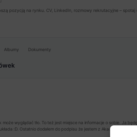
u
szą pozycją na rynku. CV, LinkedIn, rozmowy rekrutacyjne – spotaj 
Albumy
Dokumenty
łówek
k może wyglądać tło. To też jest miejsce na informacje o sobie. Ja będę
u układa :D. Ostatnio dodałem do podpisu że jestem z Akademii Big Data