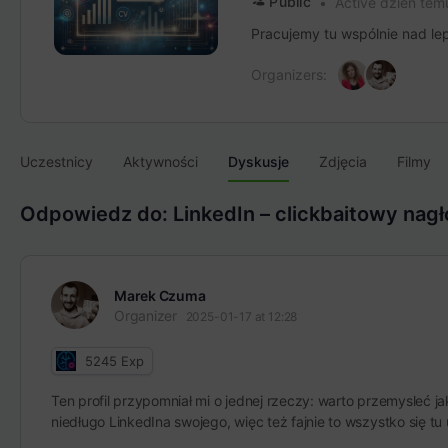
Public
Active dzień tem
Pracujemy tu wspólnie nad lep
Organizers:
Uczestnicy
Aktywności
Dyskusje
Zdjęcia
Filmy
Odpowiedz do: LinkedIn – clickbaitowy nag
Marek Czuma
Organizer
2025-01-17 at 12:28
5245
Exp
Ten profil przypomniał mi o jednej rzeczy: warto przemysleć ja
niedługo LinkedIna swojego, więc też fajnie to wszystko się t