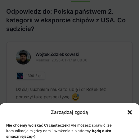
Items
Odpowiedz do: Polska państwem 2.
kategorii w eksporcie chipów z USA. Co
sądzicie?
Wojtek Zdziebkowski
Member
2025-01-17 at 08:06
1390
Exp
Dzisiaj słuchałem nauka to lubię i dr Rożek też
poruszył taką perspektywę
Zarządzaj zgodą
Nie chcemy wciskać Ci ciasteczek!
Ale możesz sprawić, że
komunikacja między nami i wrażenia z platformy
będą dużo
smaczniejsze;-)