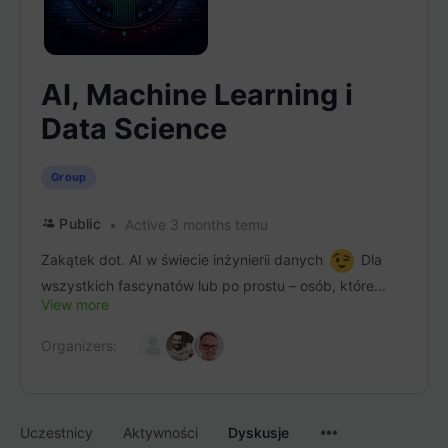
AI, Machine Learning i
Data Science
Group
Public
Active 3 months temu
Zakątek dot. AI w świecie inżynierii danych
Dla
wszystkich fascynatów lub po prostu – osób, które...
View more
Organizers:
Menu
Uczestnicy
Aktywności
Dyskusje