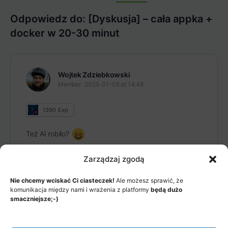
Items
Odpowiedz do: [Dyskusja] – cała appka +
docker w 20-30 minut
Wojtek Zdziebkowski
Member
2025-01-08 at 14:48
1390
Exp
Też AI robiło?
Zarządzaj zgodą
Nie chcemy wciskać Ci ciasteczek!
Ale możesz sprawić, że
komunikacja między nami i wrażenia z platformy
będą dużo
smaczniejsze;-)
MENU