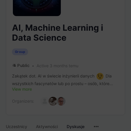
AI, Machine Learning i
Data Science
Group
Public
Active 3 months temu
Zakątek dot. AI w świecie inżynierii danych
Dla
wszystkich fascynatów lub po prostu – osób, które...
View more
Organizers:
Menu
Uczestnicy
Aktywności
Dyskusje