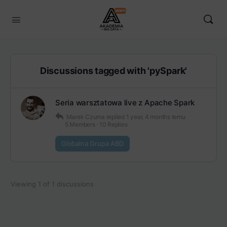
Discussions tagged with 'pySpark'
Seria warsztatowa live z Apache Spark
Marek Czuma
replied
1 year, 4 months temu
5 Members
·
10 Replies
Globalna Grupa ABD
Viewing 1 of 1 discussions