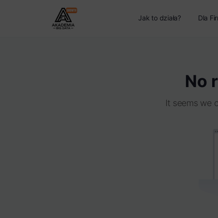
Jak to działa?
Dla Fi
No r
It seems we c