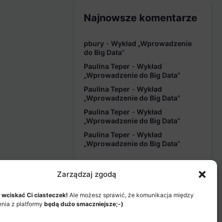
Najnowsze komentarze
pbury
-
Wykład „Wprowadzenie
do Big Data”
Paulina Teper
-
Wykład
„Wprowadzenie do Big Data”
Paulina Teper
-
Wykład
„Wprowadzenie do Big Data”
Paulina Teper
-
Wykład
„Wprowadzenie do Big Data”
Paulina Teper
-
Wykład
„Wprowadzenie do Big Data”
Zarządzaj zgodą
 wciskać Ci ciasteczek!
Ale możesz sprawić, że komunikacja między
enia z platformy
będą dużo smaczniejsze;-)