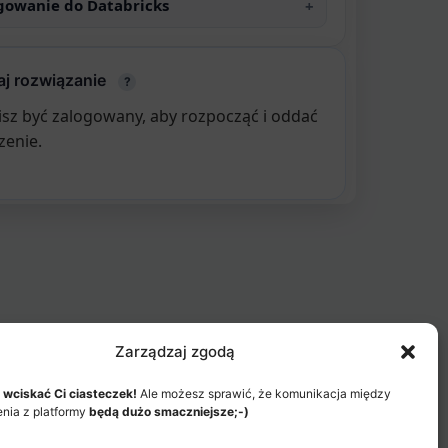
gowanie do Databricks
j rozwiązanie
?
sz być zalogowany, aby rozpocząć i oddać
zenie.
Zarządzaj zgodą
 wciskać Ci ciasteczek!
Ale możesz sprawić, że komunikacja między
enia z platformy
będą dużo smaczniejsze;-)