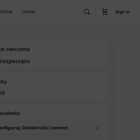
Opinie
Cennik
Sign in
us ćwiczenia
 rozpoczęto
oby
AB
powiedzi
onfiguruj Databricks Connect