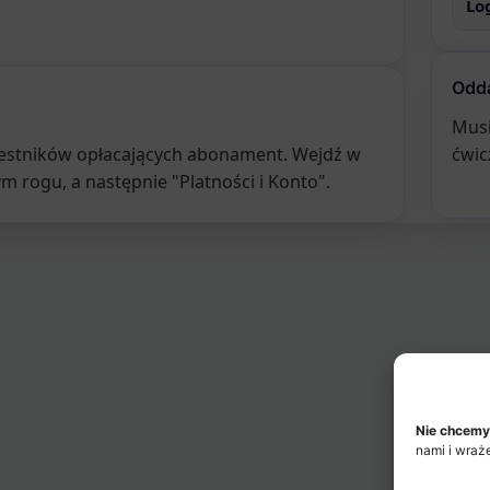
Lo
Odda
Musi
czestników opłacających abonament. Wejdź w
ćwic
rogu, a następnie "Platności i Konto".
Nie chcemy
nami i wraż