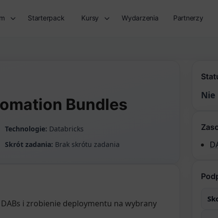
rm
Starterpack
Kursy
Wydarzenia
Partnerzy
Stat
Nie
tomation Bundles
Zas
Technologie:
Databricks
D
Skrót zadania:
Brak skrótu zadania
Pod
Sk
 DABs i zrobienie deploymentu na wybrany