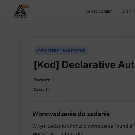
Jak to działa?
Dla Fi
ĆWICZENIE PRAKTYCZNE
[Kod] Declarative Au
Poziom:
1
Czas:
1 h
Wprowadzenie do zadania
W tym zadaniu chodzi o stworzenie "bundla"
workspace Databricks.