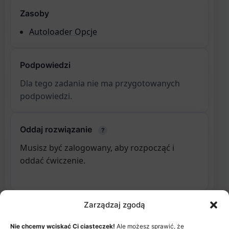
Zasoby
Autoloader Opcje
Podpowiedzi
Dla tego zadania nie ma przygotowanych
podpowiedzi.
Oddaj rozwiązanie
?
Musisz być zalogowany, aby rozpocząć i
oddać ćwiczenie.
Zarządzaj zgodą
Nie chcemy wciskać Ci ciasteczek!
Ale możesz sprawić, że