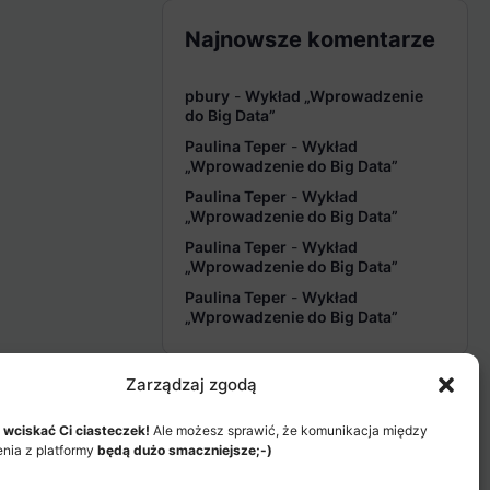
Najnowsze komentarze
pbury
-
Wykład „Wprowadzenie
do Big Data”
Paulina Teper
-
Wykład
„Wprowadzenie do Big Data”
Paulina Teper
-
Wykład
„Wprowadzenie do Big Data”
Paulina Teper
-
Wykład
„Wprowadzenie do Big Data”
Paulina Teper
-
Wykład
„Wprowadzenie do Big Data”
Zarządzaj zgodą
 wciskać Ci ciasteczek!
Ale możesz sprawić, że komunikacja między
enia z platformy
będą dużo smaczniejsze;-)