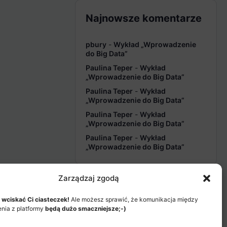
Najnowsze komentarze
pbury
-
Wykład „Wprowadzenie
do Big Data”
Paulina Teper
-
Wykład
„Wprowadzenie do Big Data”
Paulina Teper
-
Wykład
„Wprowadzenie do Big Data”
Paulina Teper
-
Wykład
„Wprowadzenie do Big Data”
Paulina Teper
-
Wykład
„Wprowadzenie do Big Data”
Zarządzaj zgodą
 wciskać Ci ciasteczek!
Ale możesz sprawić, że komunikacja między
enia z platformy
będą dużo smaczniejsze;-)