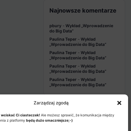
Najnowsze komentarze
pbury
-
Wykład „Wprowadzenie
do Big Data”
Paulina Teper
-
Wykład
„Wprowadzenie do Big Data”
Paulina Teper
-
Wykład
„Wprowadzenie do Big Data”
Paulina Teper
-
Wykład
„Wprowadzenie do Big Data”
Paulina Teper
-
Wykład
„Wprowadzenie do Big Data”
Zarządzaj zgodą
 wciskać Ci ciasteczek!
Ale możesz sprawić, że komunikacja między
enia z platformy
będą dużo smaczniejsze;-)