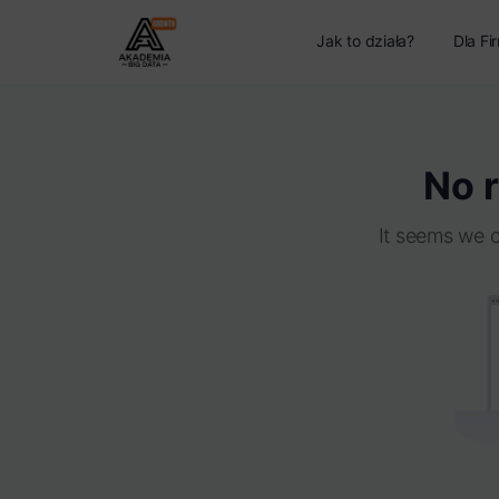
Jak to działa?
Dla Fi
No r
It seems we c