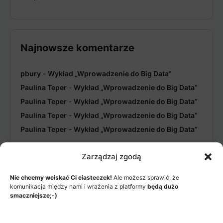
Najnowsze komentarze
pbury
-
Wykład „Wprowadzenie do Big Data”
Paulina Teper
-
Wykład „Wprowadzenie do Big Data”
Paulina Teper
-
Wykład „Wprowadzenie do Big Data”
Paulina Teper
-
Wykład „Wprowadzenie do Big Data”
Paulina Teper
-
Wykład „Wprowadzenie do Big Data”
Zarządzaj zgodą
Nie chcemy wciskać Ci ciasteczek!
Ale możesz sprawić, że
komunikacja między nami i wrażenia z platformy
będą dużo
smaczniejsze;-)
MENU