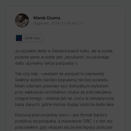
Marek Czuma
Organizer
2024-11-04 at 11:11
5248
Exp
Ja używam delty w Databricksach tylko, ale w sumie
pytanie samo w sobie jest „oszukane”, bo używając
delty używamy także parqueta;-).
Tak czy siak – uważam że parquet to naprawdę
świetny wybór, bardzo popularny nie bez powodu.
Moim zdaniem powinien być domyślnym wyborem
przy większości architektur, chyba że potrzebujemy
czegoś innego – wlaśnie jak np. coś a la tabularyczna
baza danych, gdzie można dopiąć jeszcze delta lake.
Dorzucę jeszcze jedną rzecz – jest format bardzo
podobny do parqueta, a mianowicie ORC. I z nim raz
pracowałem, gdy okazalo się że jest lepszy podczas