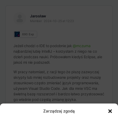
Jarosław
Member
2024-10-25 at 12:23
690
Exp
Jeżeli chodzi o IDE to podobnie jak
@mczuma
najbardziej lubię IntelliJ – korzystam z niego na co
dzień podczas nauki. Próbowałem kiedyś Eclipse, ale
jakoś mi nie podszedł.
W pracy natomiast, z racji tego że piszę zazwyczaj
skrypty lub mniej rozbudowane projekty oraz muszę
stosunkowo często zmieniać język programowania,
używam Visual Studio Code. Jak dla mnie VSC ma
świetną bazę rozszerzeń i bardzo łatwo przystosować
go właśnie pod częstą zmianę języka.
Zarządzaj zgodą