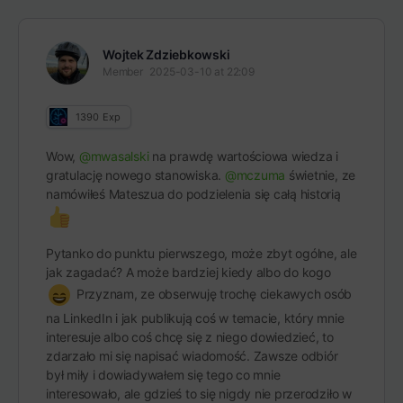
Wojtek Zdziebkowski
Member
2025-03-10 at 22:09
1390
Exp
Wow,
@mwasalski
na prawdę wartościowa wiedza i
gratulację nowego stanowiska.
@mczuma
świetnie, ze
namówiłeś Mateszua do podzielenia się całą historią
Pytanko do punktu pierwszego, może zbyt ogólne, ale
jak zagadać? A może bardziej kiedy albo do kogo
Przyznam, ze obserwuję trochę ciekawych osób
na LinkedIn i jak publikują coś w temacie, który mnie
interesuje albo coś chcę się z niego dowiedzieć, to
zdarzało mi się napisać wiadomość. Zawsze odbiór
był miły i dowiadywałem się tego co mnie
interesowało, ale gdzieś to się nigdy nie przerodziło w