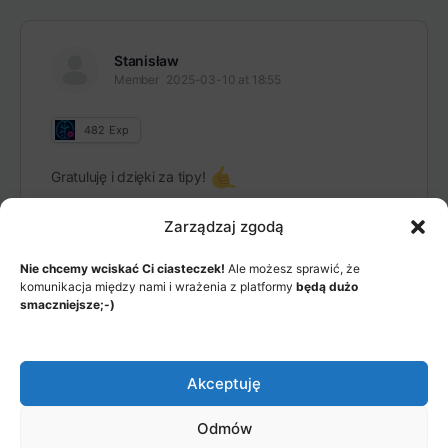
Stanisław
Member
2025-03-10 at 18:55
482
Exp
Gratuluję i dzięki za tipy!
Zarządzaj zgodą
Nie chcemy wciskać Ci ciasteczek!
Ale możesz sprawić, że
komunikacja między nami i wrażenia z platformy
będą dużo
smaczniejsze;-)
MENU
JAK TO DZIAŁA?
Akceptuję
ITEMS
© 2026 - Akademia Big Data, Stworzone przez: Riotech Data
Odmów