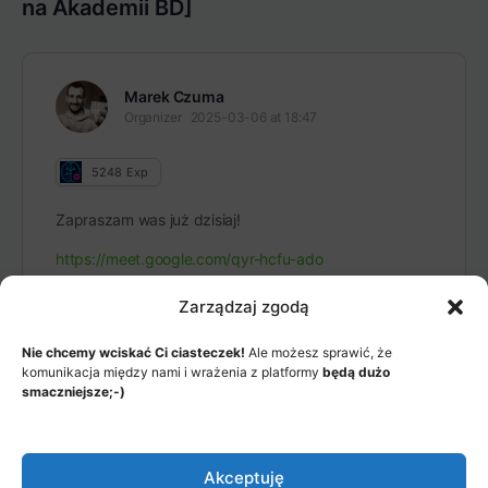
na Akademii BD]
Marek Czuma
Organizer
2025-03-06 at 18:47
5248
Exp
Zapraszam was już dzisiaj!
https://meet.google.com/qyr-hcfu-ado
Zarządzaj zgodą
Nie chcemy wciskać Ci ciasteczek!
Ale możesz sprawić, że
komunikacja między nami i wrażenia z platformy
będą dużo
smaczniejsze;-)
MENU
JAK TO DZIAŁA?
ITEMS
Akceptuję