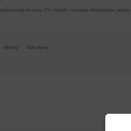
u
szą pozycją na rynku. CV, LinkedIn, rozmowy rekrutacyjne – spotaj 
Albumy
Dokumenty