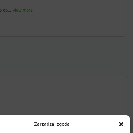
o co...
View more
Zarządzaj zgodą