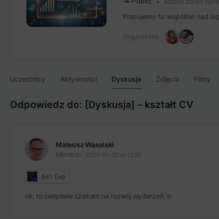
Public
Active dzień tem
Pracujemy tu wspólnie nad lep
Organizers:
Uczestnicy
Aktywności
Dyskusje
Zdjęcia
Filmy
Odpowiedz do: [Dyskusja] – kształt CV
Mateusz Wąsalski
Member
2025-01-20 at 13:50
641
Exp
ok, to cierpliwie czekam na rozwój wydarzeń ☺