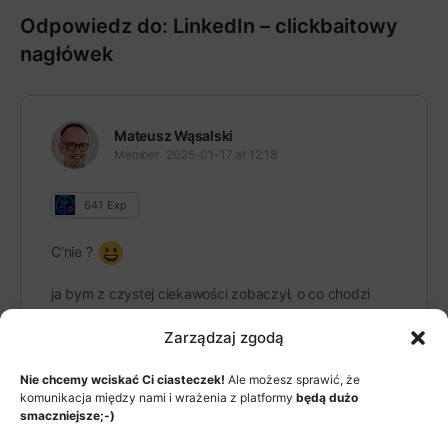
Odpowiedz do: LinkedIn – clickbaitowy
nagłówek
Mateusz Wąsalski
Member
2025-01-17 at 12:18
641
Exp
C’nie ?
ja bym z czystej ciekawości zobaczył, o co chodzi
Zarządzaj zgodą
Nie chcemy wciskać Ci ciasteczek!
Ale możesz sprawić, że
komunikacja między nami i wrażenia z platformy
będą dużo
smaczniejsze;-)