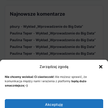
Najnowsze komentarze
pbury
-
Wykład „Wprowadzenie do Big Data”
Paulina Teper
-
Wykład „Wprowadzenie do Big Data”
Paulina Teper
-
Wykład „Wprowadzenie do Big Data”
Paulina Teper
-
Wykład „Wprowadzenie do Big Data”
Paulina Teper
-
Wykład „Wprowadzenie do Big Data”
Zarządzaj zgodą
Nie chcemy wciskać Ci ciasteczek!
Ale możesz sprawić, że
komunikacja między nami i wrażenia z platformy
będą dużo
smaczniejsze;-)
MENU
JAK TO DZIAŁA?
ITEMS
Akceptuję