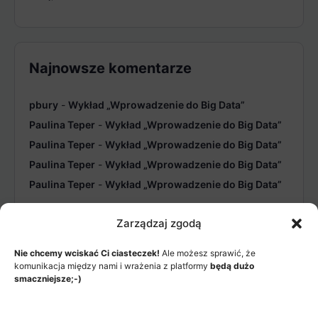
Najnowsze komentarze
pbury
-
Wykład „Wprowadzenie do Big Data”
Paulina Teper
-
Wykład „Wprowadzenie do Big Data”
Paulina Teper
-
Wykład „Wprowadzenie do Big Data”
Paulina Teper
-
Wykład „Wprowadzenie do Big Data”
Paulina Teper
-
Wykład „Wprowadzenie do Big Data”
Zarządzaj zgodą
Nie chcemy wciskać Ci ciasteczek!
Ale możesz sprawić, że
komunikacja między nami i wrażenia z platformy
będą dużo
smaczniejsze;-)
MENU