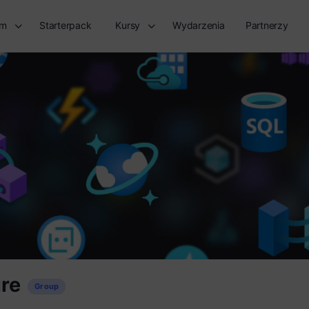
rm
Starterpack
Kursy
Wydarzenia
Partnerzy
re
Group