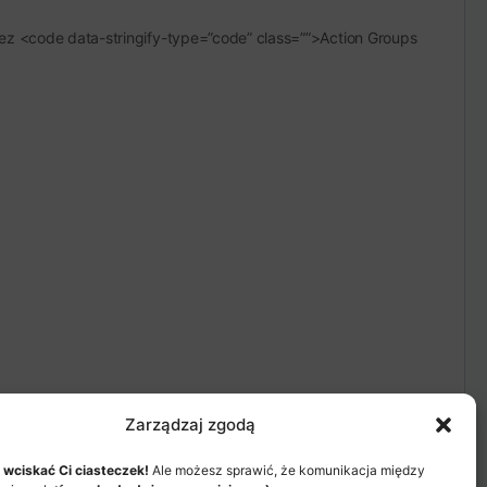
zez <code data-stringify-type=”code” class=””>Action Groups
Zarządzaj zgodą
 wciskać Ci ciasteczek!
Ale możesz sprawić, że komunikacja między