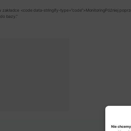
 w zakładce <code data-stringify-type=”code”>MonitoringPóźniej popr
 do bazy.”
Nie chcemy