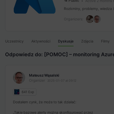
Public
Active 2 months 
Rozkminy, problemy, wiedza i 
Organizers:
Uczestnicy
Aktywności
Dyskusje
Zdjęcia
Filmy
Odpowiedz do: [POMOC] – monitoring Azure
Mateusz Wąsalski
Organizer
2025-01-07 at 09:12
641
Exp
Dostałem cynk, że może to tak działać:
„
Takie bazowe alerty można skonfigurować przez