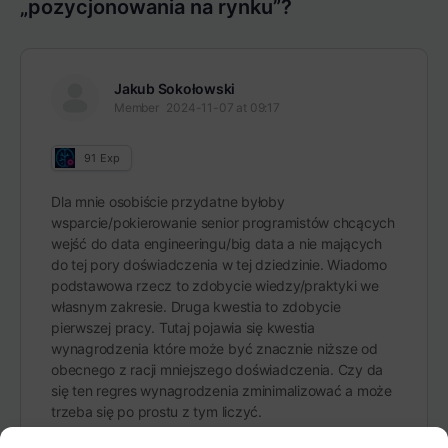
„pozycjonowania na rynku”?
Jakub Sokołowski
Member
2024-11-07 at 09:17
91
Exp
Dla mnie osobiście przydatne byłoby
wsparcie/pokierowanie senior programistów chcących
wejść do data engineeringu/big data a nie mających
do tej pory doświadczenia w tej dziedzinie. Wiadomo
podstawowa rzecz to zdobycie wiedzy/praktyki we
własnym zakresie. Druga kwestia to zdobycie
pierwszej pracy. Tutaj pojawia się kwestia
wynagrodzenia które może być znacznie niższe od
obecnego z racji mniejszego doświadczenia. Czy da
się ten regres wynagrodzenia zminimalizować a może
trzeba się po prostu z tym liczyć.