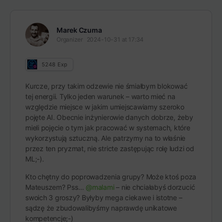
Marek Czuma
Organizer
2024-10-31 at 17:34
5248
Exp
Kurcze, przy takim odzewie nie śmiałbym blokować
tej energii. Tylko jeden warunek – warto mieć na
względzie miejsce w jakim umiejscawiamy szeroko
pojęte AI. Obecnie inżynierowie danych dobrze, żeby
mieli pojęcie o tym jak pracować w systemach, które
wykorzystują sztuczną. Ale patrzymy na to właśnie
przez ten pryzmat, nie stricte zastępując rolę ludzi od
ML;-).
Kto chętny do poprowadzenia grupy? Może ktoś poza
Mateuszem? Pss…
@malami
– nie chciałabyś dorzucić
swoich 3 groszy? Byłyby mega ciekawe i istotne –
sądzę że zbudowalibyśmy naprawdę unikatowe
kompetencje;-)