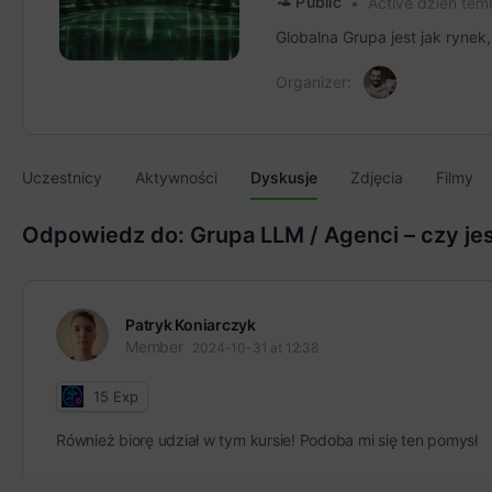
Public
Active dzień tem
Globalna Grupa jest jak rynek
Organizer:
Uczestnicy
Aktywności
Dyskusje
Zdjęcia
Filmy
Odpowiedz do: Grupa LLM / Agenci – czy jes
Patryk Koniarczyk
Member
2024-10-31 at 12:38
15
Exp
Również biorę udział w tym kursie! Podoba mi się ten pomysł