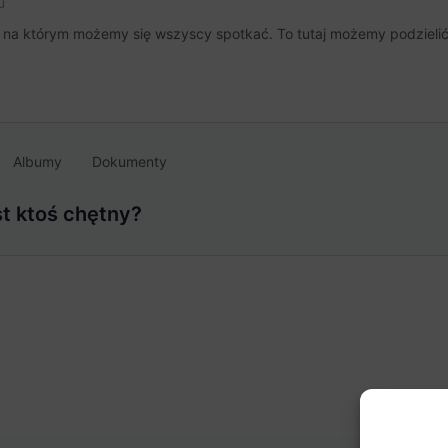
u
, na którym możemy się wszyscy spotkać. To tutaj możemy podzielić 
Albumy
Dokumenty
t ktoś chętny?