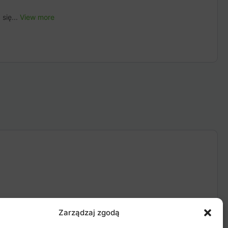
się...
View more
Zarządzaj zgodą