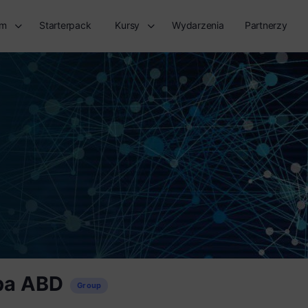
rm
Starterpack
Kursy
Wydarzenia
Partnerzy
pa ABD
Group