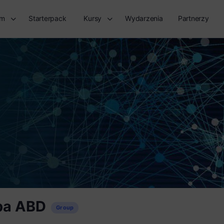
rm
Starterpack
Kursy
Wydarzenia
Partnerzy
pa ABD
Group