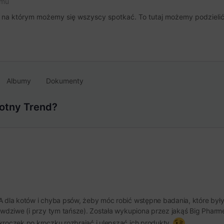
emu
, na którym możemy się wszyscy spotkać. To tutaj możemy podzielić 
Albumy
Dokumenty
otny Trend?
 dla kotów i chyba psów, żeby móc robić wstępne badania, które były do
awdziwe (i przy tym tańsze). Została wykupiona przez jakąś Big Pharme 
kroczek po kroczku rozbrajać i ulepszać ich produkty