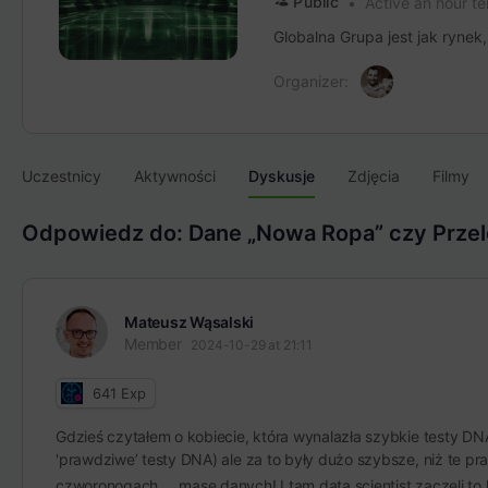
Public
Active an hour t
Globalna Grupa jest jak rynek
Organizer:
Uczestnicy
Aktywności
Dyskusje
Zdjęcia
Filmy
Odpowiedz do: Dane „Nowa Ropa” czy Przel
Mateusz Wąsalski
Member
2024-10-29 at 21:11
641
Exp
Gdzieś czytałem o kobiecie, która wynalazła szybkie testy DNA
'prawdziwe’ testy DNA) ale za to były dużo szybsze, niż te pr
czworonogach…. masę danych! I tam data scientist zaczęli to 