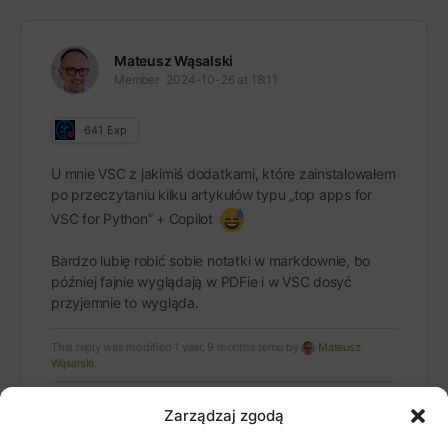
Mateusz Wąsalski
Member
2024-10-26 at 18:11
641
Exp
U mnie VSC z jakimiś dodatkami, które zainstalowałem
po przeczytaniu kilku artykułów typu „top apps for
VSC for Python” + Copilot
Bardzo lubię robić sobie notatki w markdownie, bo
później fajnie wyglądają w PDFie i w VSC dosyć
przyjemnie to wygląda.
This reply was modified 1 year, 9 months temu by
Mateusz
Wąsalski
.
Zarządzaj zgodą