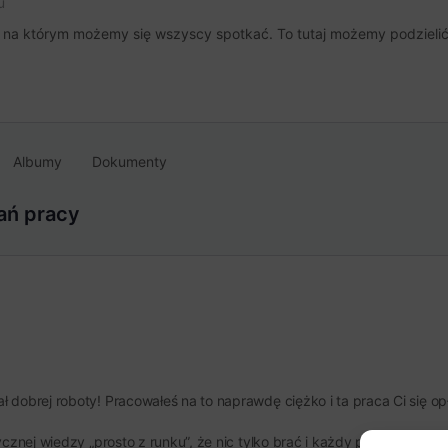
u
, na którym możemy się wszyscy spotkać. To tutaj możemy podzielić 
Albumy
Dokumenty
ań pracy
dobrej roboty! Pracowałeś na to naprawdę ciężko i ta praca Ci się opł
cznej wiedzy „prosto z runku”, że nic tylko brać i każdy punkt przeanal