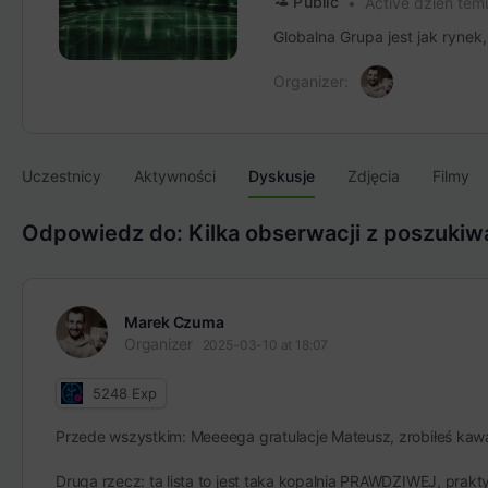
Public
Active dzień tem
Globalna Grupa jest jak rynek
Organizer:
Uczestnicy
Aktywności
Dyskusje
Zdjęcia
Filmy
Odpowiedz do: Kilka obserwacji z poszukiw
Marek Czuma
Organizer
2025-03-10 at 18:07
5248
Exp
Przede wszystkim: Meeeega gratulacje Mateusz, zrobiłeś kawał 
Druga rzecz: ta lista to jest taka kopalnia PRAWDZIWEJ, prakty