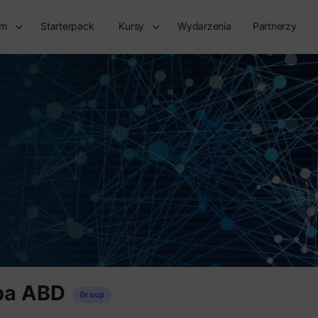
rm
Starterpack
Kursy
Wydarzenia
Partnerzy
pa ABD
Group