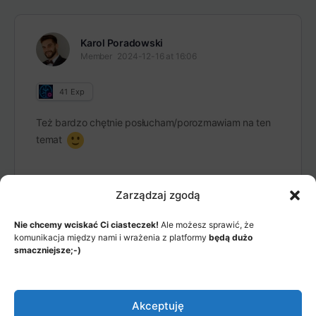
Karol Poradowski
Member
2024-12-16 at 16:06
41
Exp
Też bardzo chętnie posłucham/porozmawiam na ten
temat
Zarządzaj zgodą
Nie chcemy wciskać Ci ciasteczek!
Ale możesz sprawić, że
komunikacja między nami i wrażenia z platformy
będą dużo
smaczniejsze;-)
MENU
JAK TO DZIAŁA?
ITEMS
Akceptuję