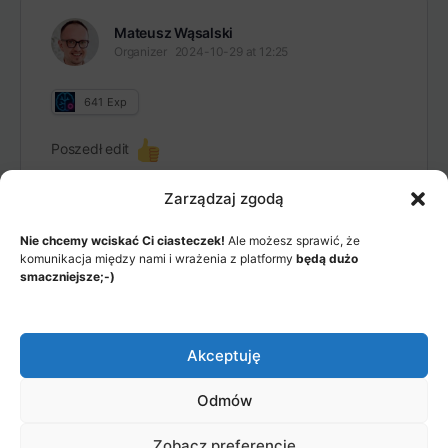
Mateusz Wąsalski
Organizer
2024-10-29 at 12:25
641
Exp
Poszedł edit
Zarządzaj zgodą
Nie chcemy wciskać Ci ciasteczek!
Ale możesz sprawić, że
komunikacja między nami i wrażenia z platformy
będą dużo
smaczniejsze;-)
MENU
JAK TO DZIAŁA?
Akceptuję
ITEMS
Odmów
© 2026 - Akademia Big Data, Stworzone przez: Riotech Data
Factory sp. z o.o.
Zobacz preferencje
Menu