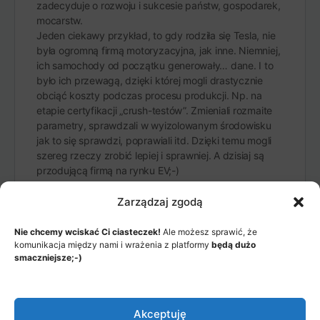
zadecyduje o rozwoju i sukcesie państw, gospodarek,
mocarstw.
Jeden ciekawy przykład, to gdy rodziła się Tesla, nie
była ogromną firmą motoryzacyjna, jak inne. Niemniej,
ich samochody od początku generowały… dane. I to
było ich przewagą, dzięki której mogli drastycznie
obciąć koszty podczas procesu produkcji. Np. na
etapie certyfikacji „crush-testów”. Zmieniali rozmaite
parametry, sprawdzali w wyizolowanym środowisku
jak to się sprawdzi, poprawiali itd. Dzięki temu mogli
szereg rzeczy zrobić lepiej i sprawniej. A dzisiaj są
przodującą firmą na rynku EV;-)
Zarządzaj zgodą
Nie chcemy wciskać Ci ciasteczek!
Ale możesz sprawić, że
komunikacja między nami i wrażenia z platformy
będą dużo
smaczniejsze;-)
MENU
JAK TO DZIAŁA?
ITEMS
Akceptuję