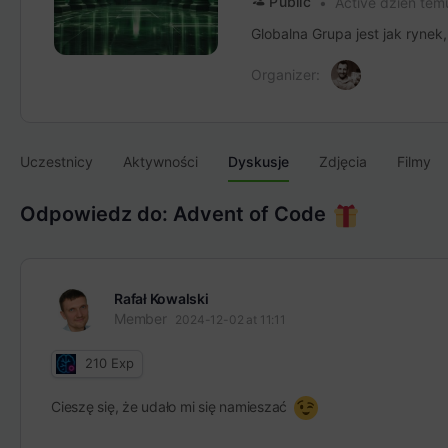
Public
Active dzień tem
Globalna Grupa jest jak rynek
Organizer:
Uczestnicy
Aktywności
Dyskusje
Zdjęcia
Filmy
Odpowiedz do: Advent of Code
Rafał Kowalski
Member
2024-12-02 at 11:11
210
Exp
Cieszę się, że udało mi się namieszać