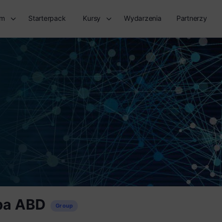
rm
Starterpack
Kursy
Wydarzenia
Partnerzy
pa ABD
Group