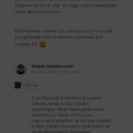
projekcie na Azure, więc ile mogę to bym opowiedział i
może się komuś przyda.
Dla przykładu chętnie bym zobaczył u
@malami
jak
przygotowuje sobie środwisko pythonowe pod
projekty DS
Wojtek Zdziebkowski
Member
2024-12-12 at 12:09
1390
Exp
O konfiguracja środowiska to ogólnie
ciekawy temat, a dośc rzadko
wspominany. Może macie jakieś swoje
checklisty co należy zrobić przy
rozpoczęciu projektu? Ja na razie działam
w dośc małych rzeczach i ograniczam się
do skonfigurowania środowiska