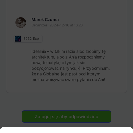
Marek Czuma
Organizer
2024-12-16 at 16:20
5232
Exp
Idealnie – w takim razie albo zrobimy tę
architekturę, albo z Anią rozpoczniemy
nową tematykę o tym jak się
pozycjonować na rynku;-). Przypominam,
że na Globalnej jest psot pod którym
można wpisywać swoje pytania do Ani!
Zaloguj się aby odpowiedzieć