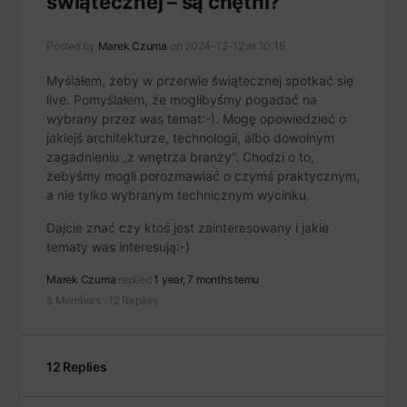
świątecznej – są chętni?
Posted by
Marek Czuma
on 2024-12-12 at 10:16
Myślałem, żeby w przerwie świątecznej spotkać się
live. Pomyślałem, że moglibyśmy pogadać na
wybrany przez was temat:-). Mogę opowiedzieć o
jakiejś architekturze, technologii, albo dowolnym
zagadnieniu „z wnętrza branży”. Chodzi o to,
żebyśmy mogli porozmawiać o czymś praktycznym,
a nie tylko wybranym technicznym wycinku.
Dajcie znać czy ktoś jest zainteresowany i jakie
tematy was interesują:-)
Marek Czuma
replied
1 year, 7 months temu
5 Members
·
12 Replies
12 Replies