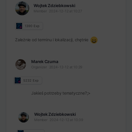
Wojtek Zdziebkowski
Member
2024-12-12 at 10:27
1390
Exp
Zależnie od terminu i lokalizacji, chętnie
Marek Czuma
Organizer
2024-12-12 at 10:29
5232
Exp
Jakieś potrzeby tematyczne?;>
Wojtek Zdziebkowski
Member
2024-12-12 at 10:39