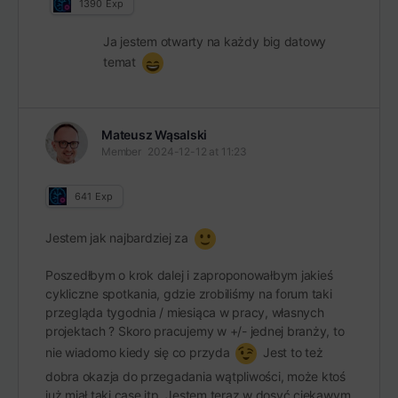
1390
Exp
Ja jestem otwarty na każdy big datowy
temat
Mateusz Wąsalski
Member
2024-12-12 at 11:23
641
Exp
Jestem jak najbardziej za
Poszedłbym o krok dalej i zaproponowałbym jakieś
cykliczne spotkania, gdzie zrobiliśmy na forum taki
przegląda tygodnia / miesiąca w pracy, własnych
projektach ? Skoro pracujemy w +/- jednej branży, to
nie wiadomo kiedy się co przyda
Jest to też
dobra okazja do przegadania wątpliwości, może ktoś
już miał taki case itp. Jestem teraz w dosyć ciekawym