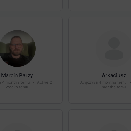
Marcin Parzy
Arkadiusz
/a 4 months temu
•
Active 2
Dołączył/a 4 months temu
weeks temu
months temu