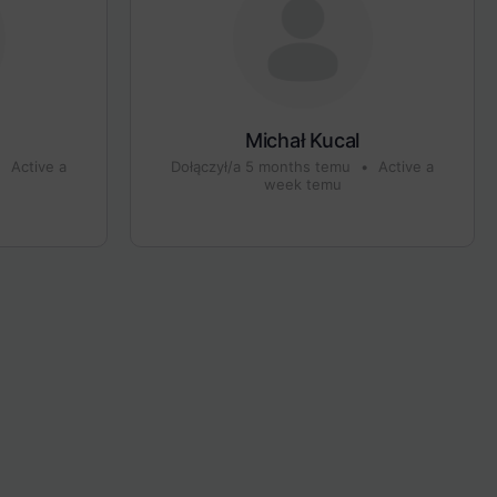
Michał Kucal
•
Active a
Dołączył/a 5 months temu
•
Active a
week temu