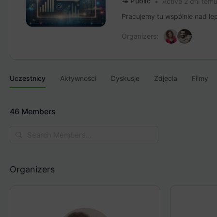
Public
Active 2 dni tem
Pracujemy tu wspólnie nad lep
Organizers:
Uczestnicy
Aktywności
Dyskusje
Zdjęcia
Filmy
46
Members
Search
Members…
Organizers