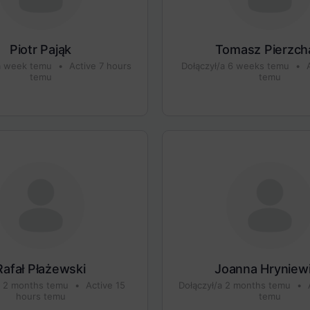
Piotr Pająk
Tomasz Pierzch
 a week temu
•
Active 7 hours
Dołączył/a 6 weeks temu
•
A
temu
temu
Rafał Płażewski
Joanna Hryniew
a 2 months temu
•
Active 15
Dołączył/a 2 months temu
•
A
hours temu
temu