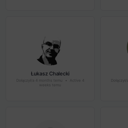
Łukasz Chalecki
Dołączył/a 4 months temu
•
Active 4
Dołączył
weeks temu