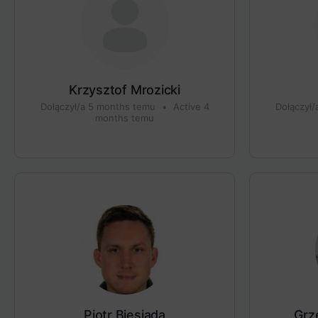
Krzysztof Mrozicki
Dołączył/a 5 months temu
•
Active 4
Dołączył
months temu
Piotr Biesiada
Grz