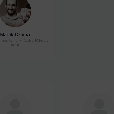
Marek Czuma
a year temu
•
Active 10 hours
temu