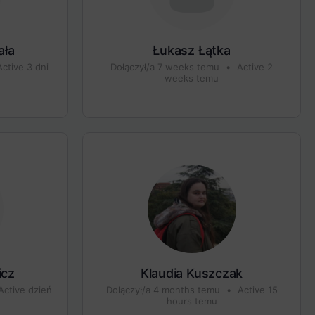
ała
Łukasz Łątka
ctive 3 dni
Dołączył/a 7 weeks temu
•
Active 2
weeks temu
icz
Klaudia Kuszczak
ctive dzień
Dołączył/a 4 months temu
•
Active 15
hours temu