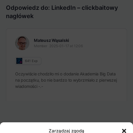
Odpowiedz do: LinkedIn – clickbaitowy
nagłówek
Mateusz Wąsalski
Member
2025-01-17 at 12:06
641
Exp
Oczywiście chodziło mi o dodanie Akademia Big Data
na początku, bo nie bardzo to wybrzmiało z pierwszej
wiadomości -.-
Zarządzaj zgodą