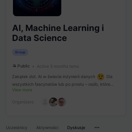
AI, Machine Learning i
Data Science
Group
Public
Active 3 months temu
Zakątek dot. AI w świecie inżynierii danych
Dla
wszystkich fascynatów lub po prostu – osób, które...
View more
Organizers:
Menu
Uczestnicy
Aktywności
Dyskusje